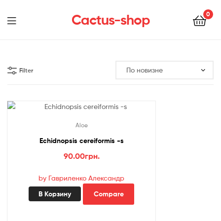
0
Cactus-shop
Menu
Filter
Aloe
Echidnopsis cereiformis -s
90.00
грн.
by Гавриленко Александр
В Корзину
Compare