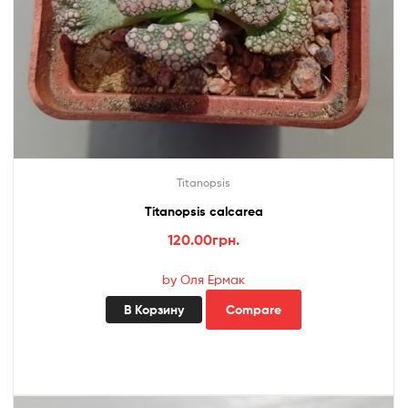
Titanopsis
Titanopsis calcarea
120.00
грн.
by Оля Ермак
В Корзину
Compare