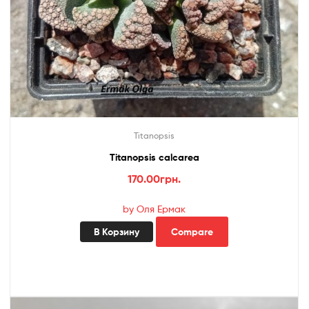
Titanopsis
Titanopsis calcarea
170.00
грн.
by Оля Ермак
В Корзину
Compare