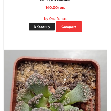
140.00
грн.
by Оля Ермак
В Корзину
Compare