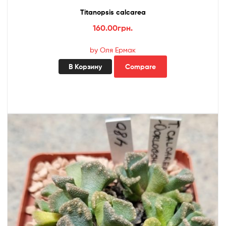
Titanopsis calcarea
160.00
грн.
by Оля Ермак
В Корзину
Compare