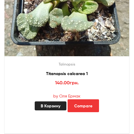
Talinopsis
Titanopsis calcarea 1
140.00
грн.
by Оля Ермак
В Корзину
Compare