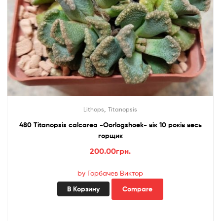
,
Lithops
Titanopsis
480 Titanopsis calcarea -Oorlogshoek- вік 10 років весь
горщик
200.00
грн.
by Горбачев Виктор
В Корзину
Compare