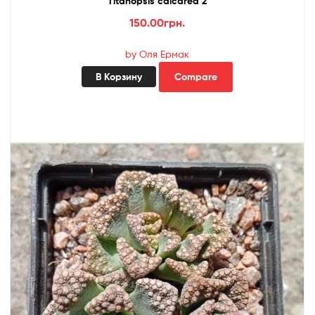
Titanopsis calcarea 2
150.00
грн.
by Оля Ермак
В Корзину
Compare