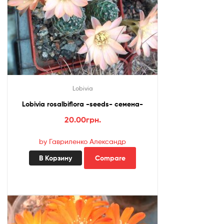
Lobivia
Lobivia rosalbiflora -seeds- cемена-
20.00
грн.
by Гавриленко Александр
В Корзину
Compare