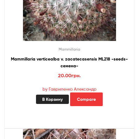
Mammillaria
Mammillaria verticealba v. zacatecasensis ML218 -seeds-
cемена-
20.00
грн.
by Гавриленко Александр
В Корзину
Compare