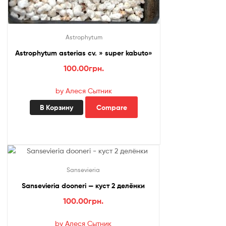
Astrophytum
Astrophytum asterias cv. » super kabuto»
100.00
грн.
by Алеся Сытник
В Корзину
Compare
Sansevieria
Sansevieria dooneri — куст 2 делёнки
100.00
грн.
by Алеся Сытник