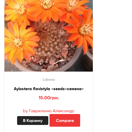
Lobivia
Aylostera flavistyla -seeds-семена-
15.00
грн.
by Гавриленко Александр
В Корзину
Compare