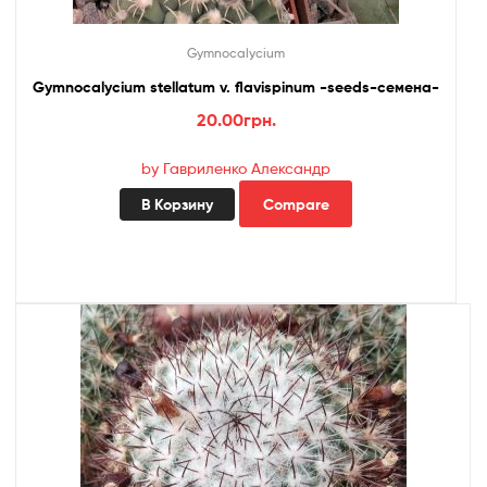
Gymnocalycium
Gymnocalycium stellatum v. flavispinum -seeds-семена-
20.00
грн.
by Гавриленко Александр
В Корзину
Compare