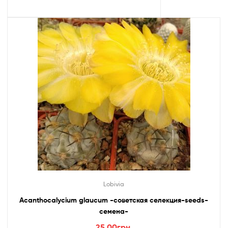
Lobivia
Acanthocalycium glaucum -coветская селекция-seeds-
семена-
25.00
грн.