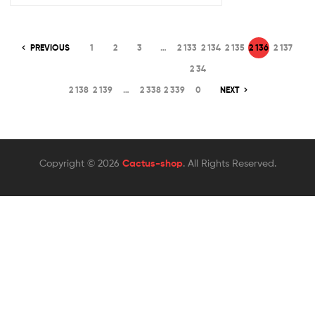
PREVIOUS
1
2
3
…
2 133
2 134
2 135
2 136
2 137
2 34
2 138
2 139
…
2 338
2 339
0
NEXT
Copyright © 2026
Cactus-shop
. All Rights Reserved.