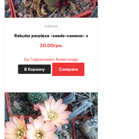
Lobivia
Rebutia perplexa -seeds-семена- s
20.00
грн.
by Гавриленко Александр
В Корзину
Compare