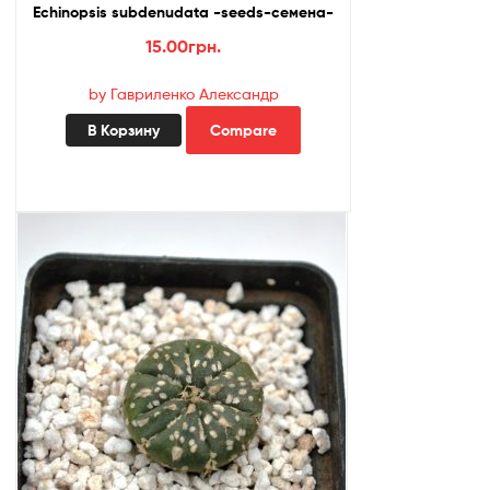
Echinopsis subdenudata -seeds-семена-
15.00
грн.
by Гавриленко Александр
В Корзину
Compare