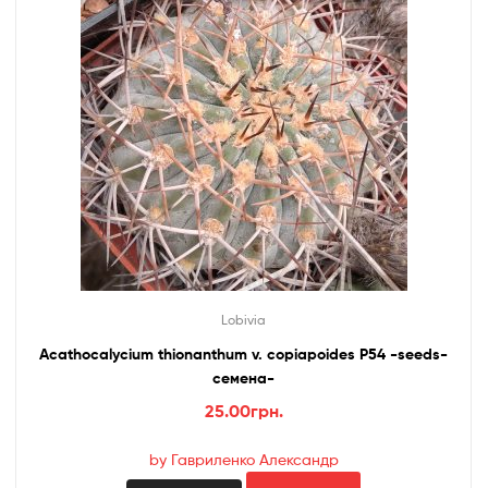
Lobivia
Acathocalycium thionanthum v. copiapoides P54 -seeds-
семена-
25.00
грн.
by Гавриленко Александр