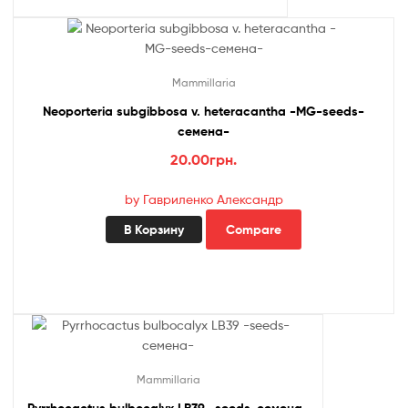
Mammillaria
Neoporteria subgibbosa v. heteracantha -MG-seeds-
семена-
20.00
грн.
by Гавриленко Александр
В Корзину
Compare
Mammillaria