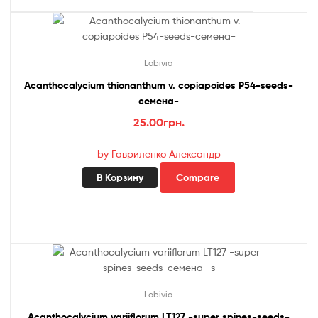
Lobivia
Acanthocalycium thionanthum v. copiapoides P54-seeds-
семена-
25.00
грн.
by Гавриленко Александр
В Корзину
Compare
Lobivia
Acanthocalycium variiflorum LT127 -super spines-seeds-