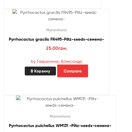
Mammillaria
Pyrrhocactus gracilis FR495-Piltz-seeds-семена-
25.00
грн.
by Гавриленко Александр
В Корзину
Compare
Mammillaria
Pyrrhocactus pulchellus WM131 -Piltz-seeds-семена-