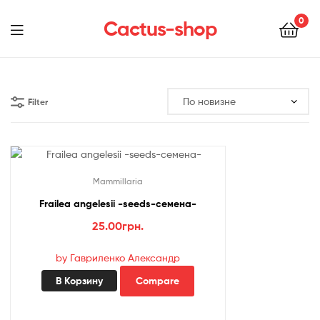
0
Cactus-shop
Menu
Filter
Mammillaria
Frailea angelesii -seeds-семена-
25.00
грн.
by Гавриленко Александр
В Корзину
Compare