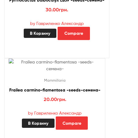
Pyrrhocactus bulbocalyx LB39 -seeds-семена-
30.00
грн.
by Гавриленко Александр
В Корзину
Compare
Mammillaria
Frailea carmino-flamentosa -seeds-семена-
20.00
грн.
by Гавриленко Александр
В Корзину
Compare