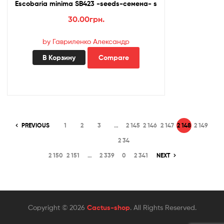
Escobaria minima SB423 -seeds-семена- s
30.00
грн.
by Гавриленко Александр
В Корзину
Compare
PREVIOUS
1
2
3
…
2 145
2 146
2 147
2 148
2 149
2 34
2 150
2 151
…
2 339
0
2 341
NEXT
Copyright © 2026
Cactus-shop
. All Rights Reserved.