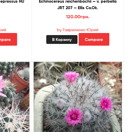
depressus HU
Echinocereus reichenbachii — v. perbellа
JRT 207 — Ellis Co.Ok.
120.00
грн.
рий
by Гавриленко Юрий
mpare
В Корзину
Compare