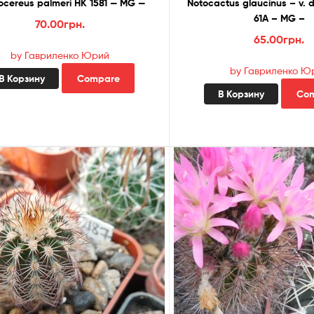
ocereus palmeri HK 1581 — MG —
Notocactus glaucinus – v. 
61A – MG –
70.00
грн.
65.00
грн.
by Гавриленко Юрий
by Гавриленко Ю
В Корзину
Compare
В Корзину
Co