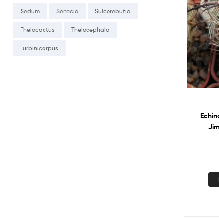
Sedum
Senecio
Sulcorebutia
Thelocactus
Thelocephala
Turbinicarpus
Echinom