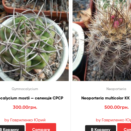
Gymnocalycium
Neoporteria
alycium mostii — селекція СРСР
Neoporte
300.00
грн.
500.00
грн.
by Гавриленко Юрий
by Гавриленко Ю
В Корзину
Compare
В Корзину
Co