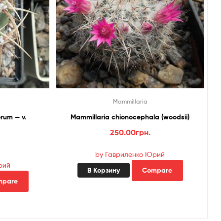
Mammillaria
rum — v.
Mammillaria chionocephala (woodsii)
250.00
грн.
by Гавриленко Юрий
рий
В Корзину
Compare
mpare