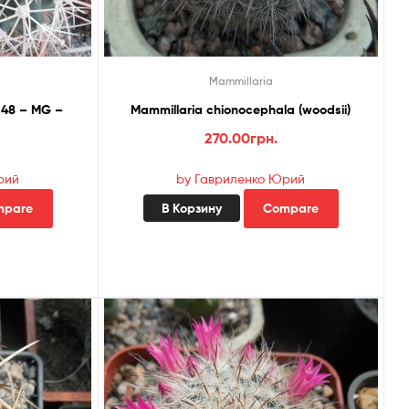
Mammillaria
K 48 – MG –
Mammillaria chionocephala (woodsii)
270.00
грн.
рий
by Гавриленко Юрий
mpare
В Корзину
Compare