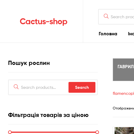
Search
for:
Cactus-shop
Головна
Ін
Пошук рослин
ГАВРИ
Search
Search
for:
flamencop
Отображение
Фільтрація товарів за ціною