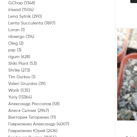
G.Chap
(1348)
irissad
(1504)
Lena Sytnik
(290)
Lenta Succulenta
(7697)
Loran
(1)
nbsergo
(314)
Oleg
(2)
psp
(3)
rigum
(628)
Shiki Plant
(53)
Shrike
(273)
Tim Gurkov
(1)
Valeri Gruzdov
(39)
Worik
(535)
Yuriy
(13364)
Александр Рассолов
(58)
Алеся Сытник
(2947)
Виктория Титоренко
(11)
Гавриленко Александр
(4007)
Гавриленко Юрий
(2416)