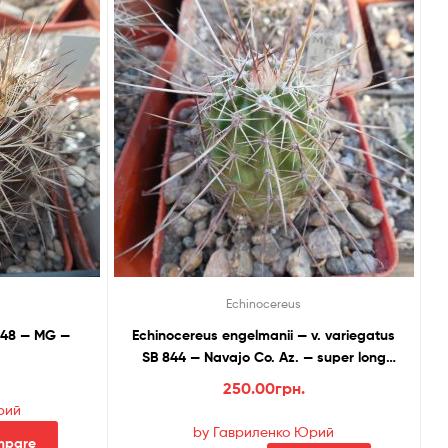
Echinocereus
ria multicolor KK 48 — MG —
Echinocereus engelmanii — v. variegatus
SB 844 — Navajo Co. Az. — super long
spines (to — 23*C) — MG —
250.00
грн.
рий
by Гавриленко Юрий
mpare