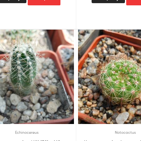
Echinocereus
Notocactus