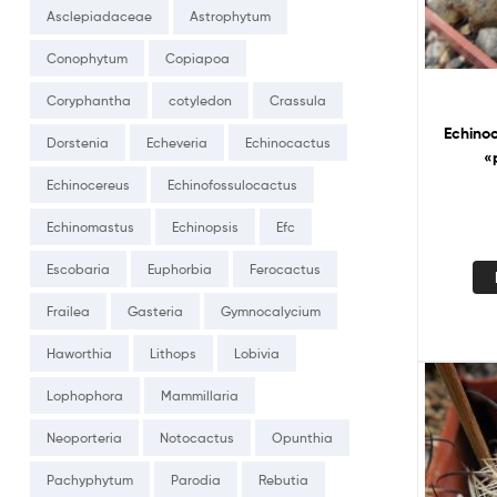
Asclepiadaceae
Astrophytum
Conophytum
Copiapoa
Coryphantha
cotyledon
Crassula
Echinocereus reichenb
Dorstenia
Echeveria
Echinocactus
«
Echinocereus
Echinofossulocactus
Echinomastus
Echinopsis
Efc
Escobaria
Euphorbia
Ferocactus
Frailea
Gasteria
Gymnocalycium
Haworthia
Lithops
Lobivia
Lophophora
Mammillaria
Neoporteria
Notocactus
Opunthia
Pachyphytum
Parodia
Rebutia