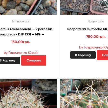
Echinocereus
Neoporteria
achii — v.perbellus
Neoporteria multicolor K
purpureus» DJF 1331 — MG —
750.00
грн.
130.00
грн.
by Гавриленко Ю
by Гавриленко Юрий
В Корзину
Co
В Корзину
Compare