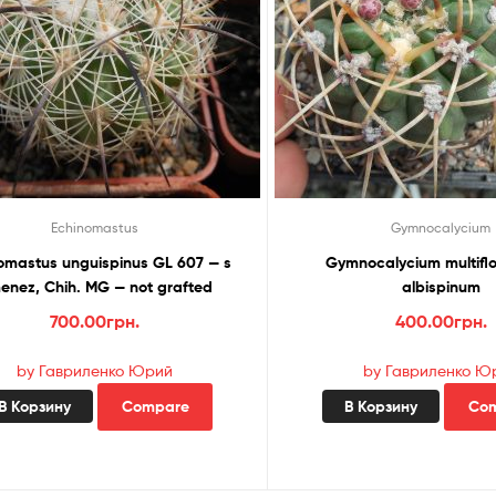
Echinomastus
Gymnocalycium
astus unguispinus GL 607 — s
Gymnocalycium multiflo
Jimenez, Chih. MG — not grafted
albispinum
700.00
грн.
400.00
грн.
by Гавриленко Юрий
by Гавриленко Ю
В Корзину
Compare
В Корзину
Co