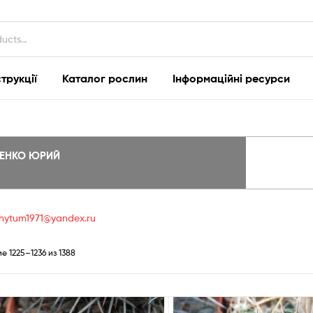
струкції
Каталог рослин
Інформаційні ресурси
ЛЕНКО ЮРИЙ
hytum1971@yandex.ru
Сортировка:
 1225–1236 из 1388
самые
недавние