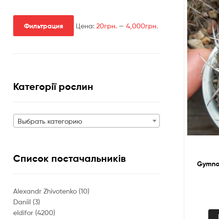
Фильтрация
Цена:
20грн.
—
4,000грн.
Минимальная
Максимальная
цена
цена
Категорії рослин
Выбрать категорию
Список постачальників
Gymnoc
Alexandr Zhivotenko
(10)
Daniil
(3)
eldifor
(4200)