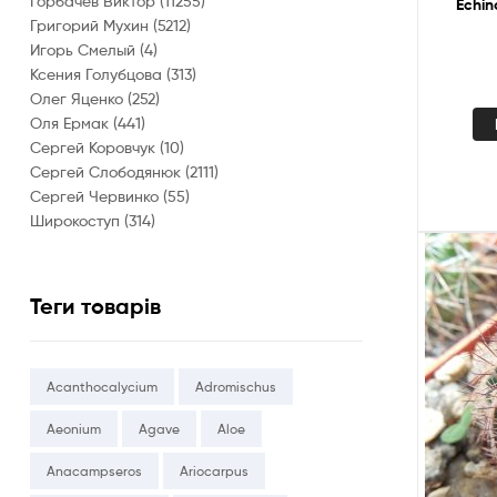
Горбачев Виктор
(11255)
Echin
Григорий Мухин
(5212)
Игорь Смелый
(4)
Ксения Голубцова
(313)
Олег Яценко
(252)
Оля Ермак
(441)
Сергей Коровчук
(10)
Сергей Слободянюк
(2111)
Сергей Червинко
(55)
Широкоступ
(314)
Теги товарів
Acanthocalycium
Adromischus
Aeonium
Agave
Aloe
Anacampseros
Ariocarpus