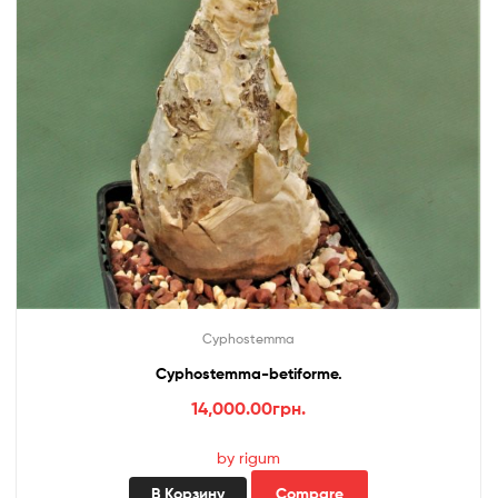
Cyphostemma
Cyphostemma-betiforme.
14,000.00
грн.
by rigum
В Корзину
Compare