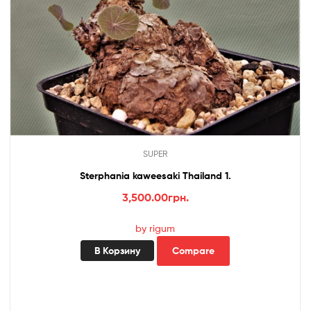
SUPER
Sterphania kaweesaki Thailand 1.
3,500.00
грн.
by rigum
В Корзину
Compare