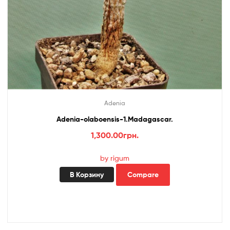
Adenia
Adenia-olaboensis-1.Madagascar.
1,300.00
грн.
by rigum
В Корзину
Compare