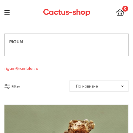
0
Cactus-shop
Menu
RIGUM
rigum@rambler.ru
Filter