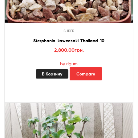
SUPER
Sterphania-kaweesaki-Thailand-10
2,800.00
грн.
by rigum
В Корзину
Compare