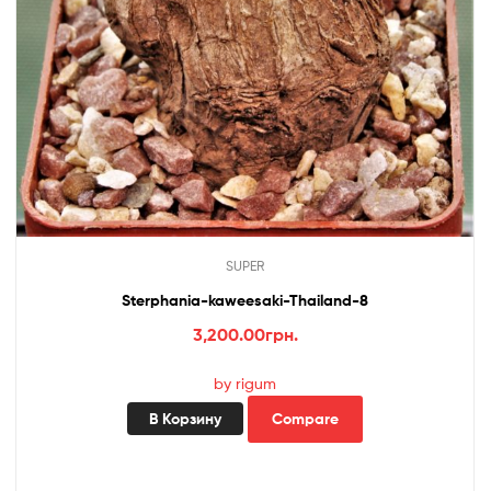
SUPER
Sterphania-kaweesaki-Thailand-8
3,200.00
грн.
by rigum
В Корзину
Compare