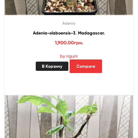
Adenia
Adenia-olaboensis-3. Madagascar.
1,900.00
грн.
by rigum
В Корзину
Compare