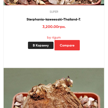
SUPER
Sterphania-kaweesaki-Thailand-7.
3,200.00
грн.
by rigum
В Корзину
Compare