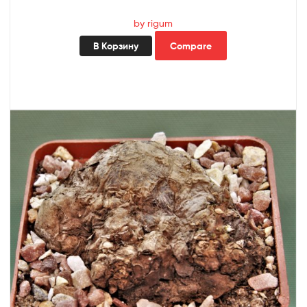
by rigum
В Корзину
Compare