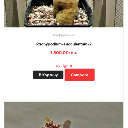
Pachypodium
Pachypodium-succulentum-2
1,800.00
грн.
by rigum
В Корзину
Compare