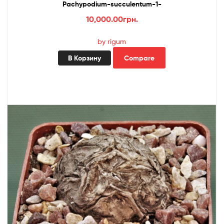
Pachypodium-succulentum-1-
10,000.00
грн.
by rigum
В Корзину
Compare