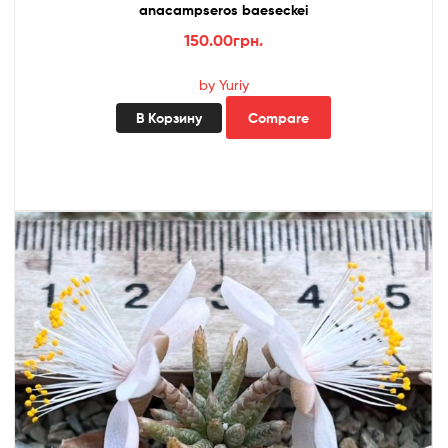
anacampseros baeseckei
150.00
грн.
by Yuriy
В Корзину
Compare