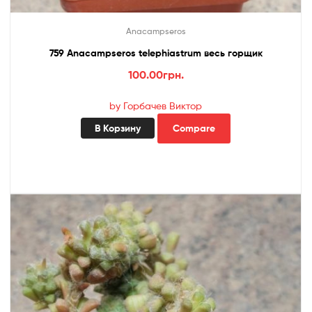
Anacampseros
759 Anacampseros telephiastrum весь горщик
100.00
грн.
by Горбачев Виктор
В Корзину
Compare