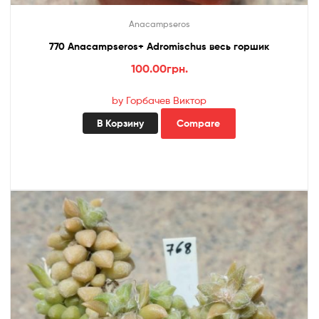
Anacampseros
770 Anacampseros+ Adromischus весь горшик
100.00
грн.
by Горбачев Виктор
В Корзину
Compare