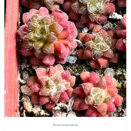
Anacampseros