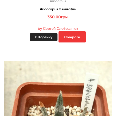
Ariocarpus
Ariocarpus fissuratus
350.00
грн.
by Сергей Слободянюк
В Корзину
Compare