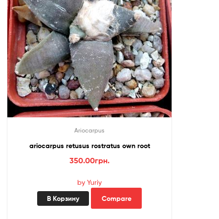
Ariocarpus
ariocarpus retusus rostratus own root
350.00
грн.
by Yuriy
В Корзину
Compare