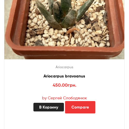
Ariocarpus
Ariocarpus bravoanus
450.00
грн.
by Сергей Слободянюк
В Корзину
Compare