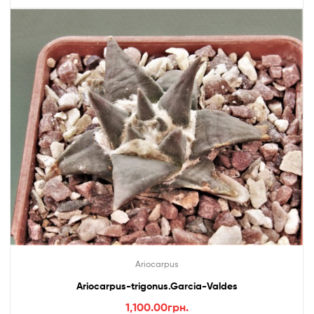
Ariocarpus
Ariocarpus-trigonus.Garcia-Valdes
1,100.00
грн.