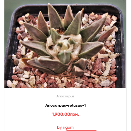
Ariocarpus
Ariocarpus-retusus-1
1,900.00
грн.
by rigum