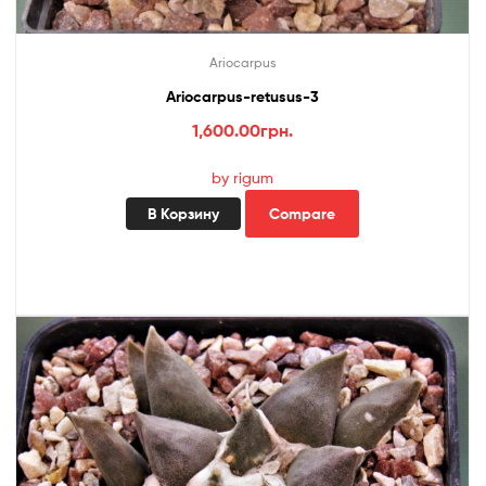
Ariocarpus
Ariocarpus-retusus-3
1,600.00
грн.
by rigum
В Корзину
Compare