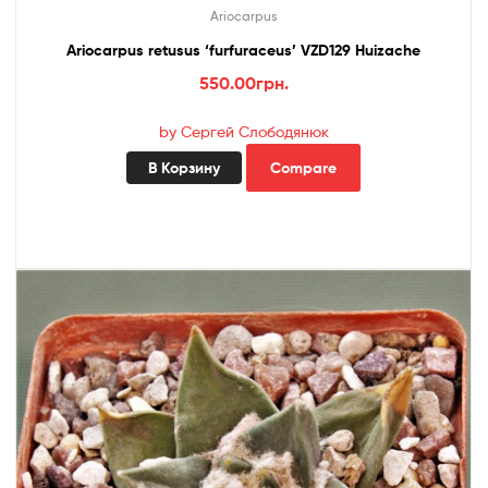
Ariocarpus
Ariocarpus retusus ‘furfuraceus’ VZD129 Huizache
550.00
грн.
by Сергей Слободянюк
В Корзину
Compare