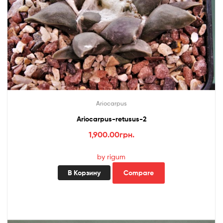
Ariocarpus
Ariocarpus-retusus-2
1,900.00
грн.
by rigum
В Корзину
Compare