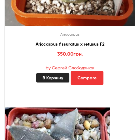
Ariocarpus
Ariocarpus fissuratus x retusus F2
350.00
грн.
by Сергей Слободянюк
В Корзину
Compare