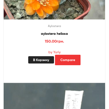
Aylostera
aylostera heliosa
150.00
грн.
by Yuriy
В Корзину
Compare