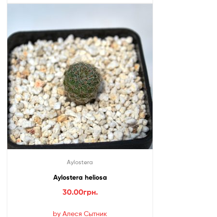
Aylostera
Aylostera heliosa
30.00
грн.
by Алеся Сытник