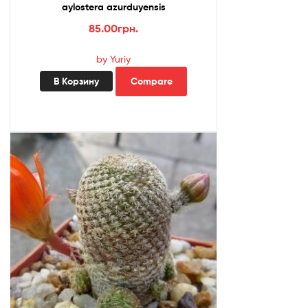
aylostera azurduyensis
85.00
грн.
by Yuriy
В Корзину
Compare