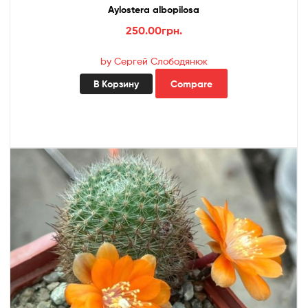
Aylostera albopilosa
250.00
грн.
by Сергей Слободянюк
В Корзину
Compare