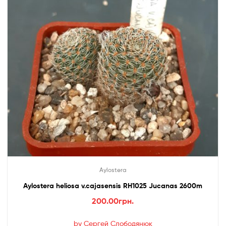
Aylostera
Aylostera heliosa v.cajasensis RH1025 Jucanas 2600m
200.00
грн.
by Сергей Слободянюк