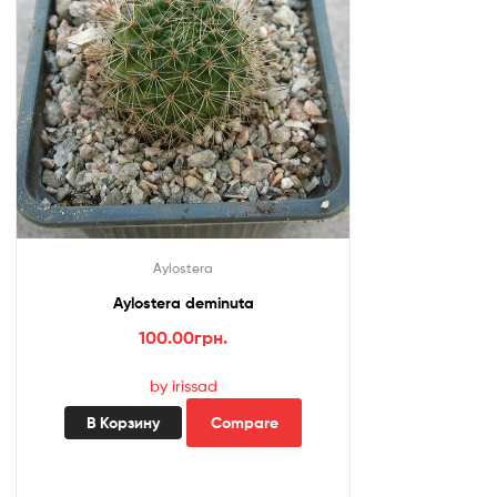
Aylostera
Aylostera deminuta
100.00
грн.
by irissad
В Корзину
Compare