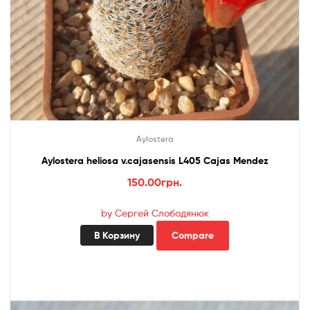
Aylostera
Aylostera heliosa v.cajasensis L405 Cajas Mendez
150.00
грн.
by Сергей Слободянюк
В Корзину
Compare