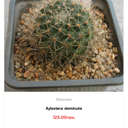
Aylostera
Aylostera deminuta
125.00
грн.