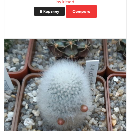
by irissad
В Корзину
Compare