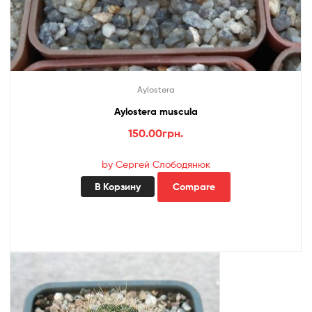
Aylostera
Aylostera muscula
150.00
грн.
by Сергей Слободянюк
В Корзину
Compare