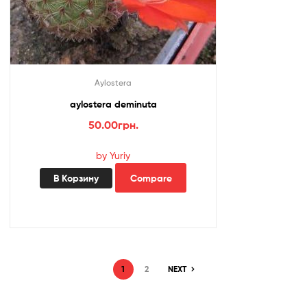
Aylostera
aylostera deminuta
50.00
грн.
by Yuriy
В Корзину
Compare
1
2
NEXT