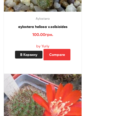
Aylostera
aylostera heliosa v.solisioides
100.00
грн.
by Yuriy
В Корзину
Compare