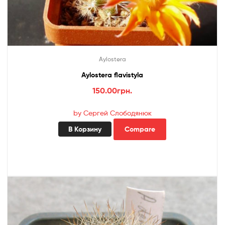
Aylostera
Aylostera flavistyla
150.00
грн.
by Сергей Слободянюк
В Корзину
Compare