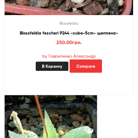
Blossfeldia
Blossfeldia fescheri P244 -cube-5cm- щеплена-
250.00
грн.
by Гавриленко Александр
В Корзину
Compare