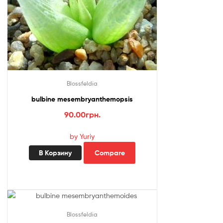
Blossfeldia
bulbine mesembryanthemopsis
90.00
грн.
by Yuriy
В Корзину
Compare
Blossfeldia