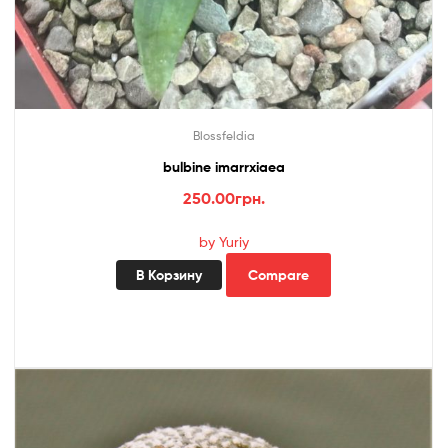
Blossfeldia
bulbine imarrxiaea
250.00
грн.
by Yuriy
В Корзину
Compare