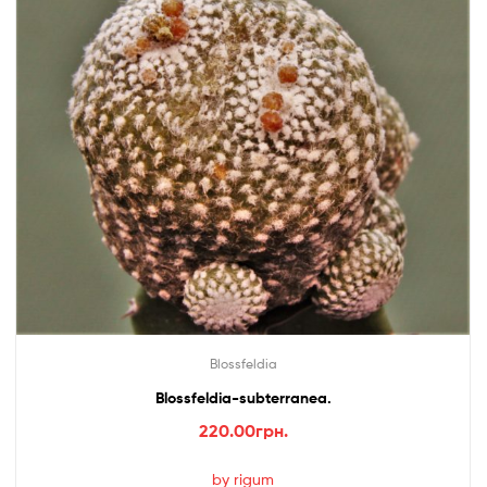
Blossfeldia
Blossfeldia-subterranea.
220.00
грн.
by rigum