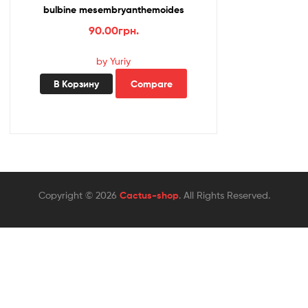
bulbine mesembryanthemoides
90.00
грн.
by Yuriy
В Корзину
Compare
Copyright © 2026
Cactus-shop
. All Rights Reserved.