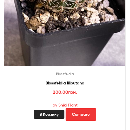
Blossfeldia
Blossfeldia liliputana
200.00
грн.
by Shiki Plant
В Корзину
Compare