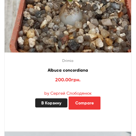
Drimia
Albuca concordiana
200.00
грн.
by Сергей Слободянюк
В Корзину
Compare