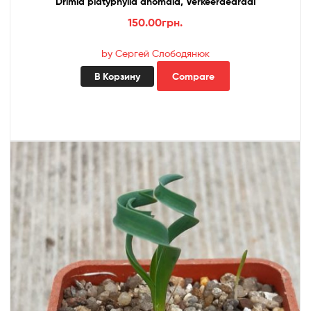
Drimia platyphylla anomala, Verkeerdedraai
150.00
грн.
by Сергей Слободянюк
В Корзину
Compare