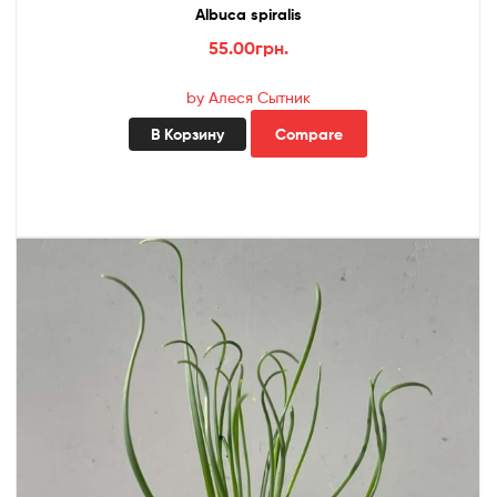
Albuca spiralis
55.00
грн.
by Алеся Сытник
В Корзину
Compare