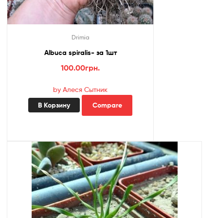
Drimia
Albuca spiralis- за 1шт
100.00
грн.
by Алеся Сытник
В Корзину
Compare