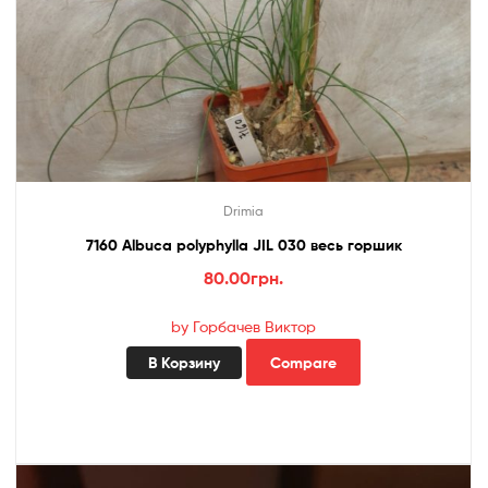
Drimia
7160 Albuca polyphylla JIL 030 весь горшик
80.00
грн.
by Горбачев Виктор
В Корзину
Compare