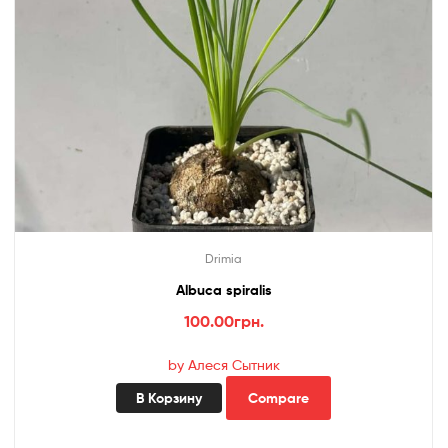
Drimia
Albuca spiralis
100.00
грн.
by Алеся Сытник
В Корзину
Compare