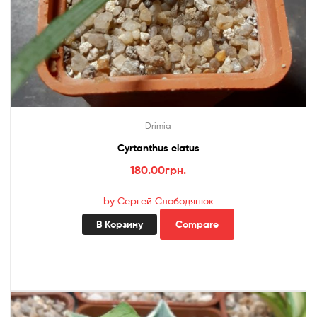
Drimia
Cyrtanthus elatus
180.00
грн.
by Сергей Слободянюк
В Корзину
Compare