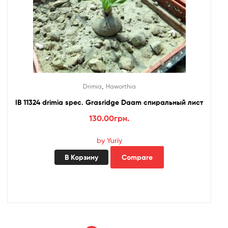
,
Drimia
Haworthia
IB 11324 drimia spec. Grasridge Daam спиральный лист
130.00
грн.
by Yuriy
В Корзину
Compare