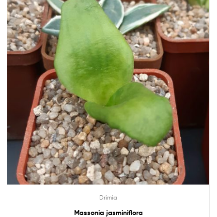
Drimia
Massonia jasminiflora