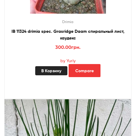
Drimia
IB 11324 drimia spec. Grasridge Daam спиральный лист,
каудекс
300.00
грн.
by Yuriy
В Корзину
Compare