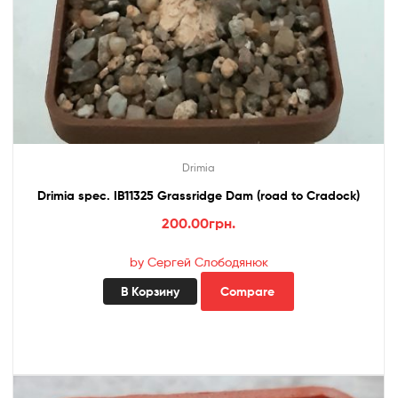
Drimia
Drimia spec. IB11325 Grassridge Dam (road to Cradock)
200.00
грн.
by Сергей Слободянюк
В Корзину
Compare