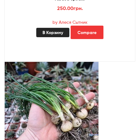
250.00
грн.
by Алеся Сытник
В Корзину
Compare