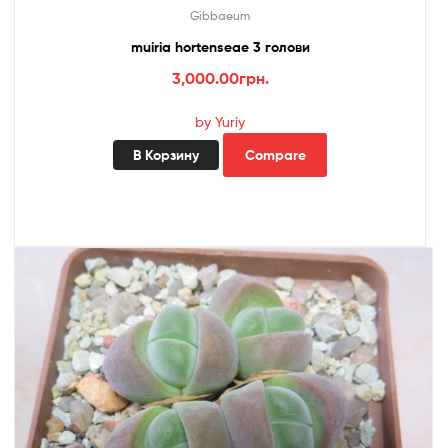
Gibbaeum
muiria hortenseae 3 голови
3,000.00
грн.
by Yuriy
В Корзину
Compare