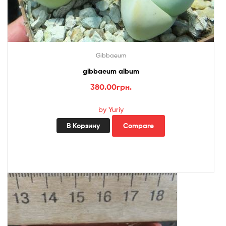
Gibbaeum
gibbaeum album
380.00
грн.
by Yuriy
В Корзину
Compare