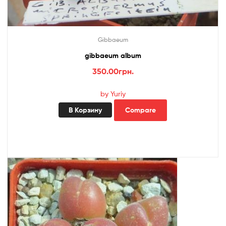
Gibbaeum
gibbaeum album
350.00
грн.
by Yuriy
В Корзину
Compare