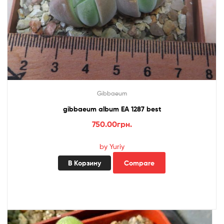
Gibbaeum
gibbaeum album EA 1287 best
750.00
грн.
by Yuriy
В Корзину
Compare