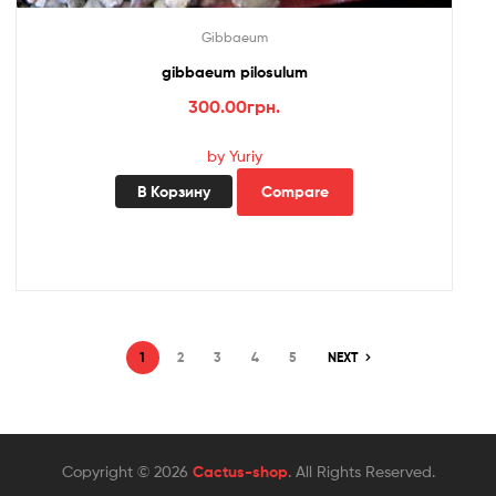
Gibbaeum
gibbaeum pilosulum
300.00
грн.
by Yuriy
В Корзину
Compare
1
2
3
4
5
NEXT
Copyright © 2026
Cactus-shop
. All Rights Reserved.