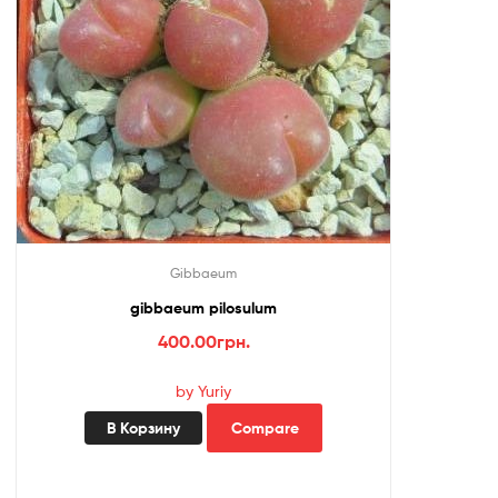
Gibbaeum
gibbaeum pilosulum
400.00
грн.
by Yuriy
В Корзину
Compare