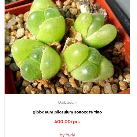
Gibbaeum
gibbaeum pilosulum волохате тіло
400.00
грн.
by Yuriy