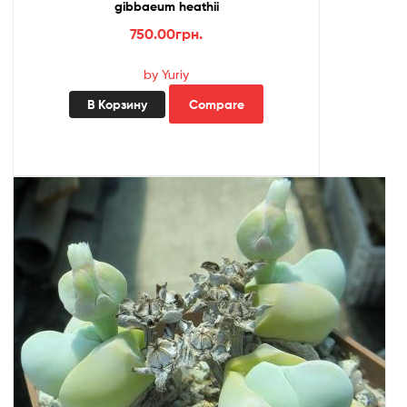
gibbaeum heathii
750.00
грн.
by Yuriy
В Корзину
Compare