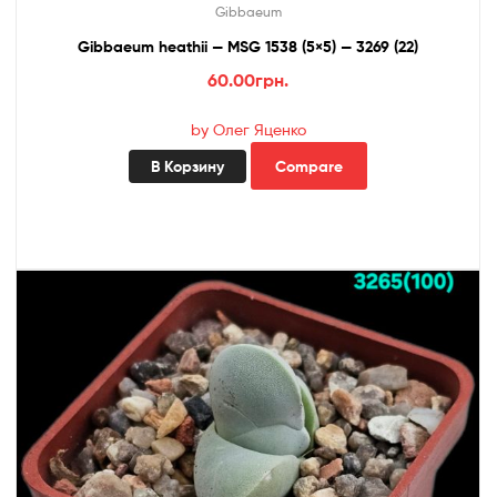
Gibbaeum
Gibbaeum heathii — MSG 1538 (5×5) — 3269 (22)
60.00
грн.
by Олег Яценко
В Корзину
Compare