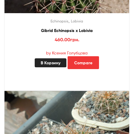
,
Echinopsis
Lobivia
Gibrid Echinopsis x Lobivia
460.00
грн.
by Ксения Голубцова
В Корзину
Compare