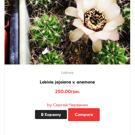
Lobivia
Lobivia jajoiana v. anemone
250.00
грн.
by Сергей Червинко
В Корзину
Compare