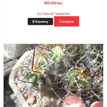
150.00
грн.
by Сергей Червинко
В Корзину
Compare