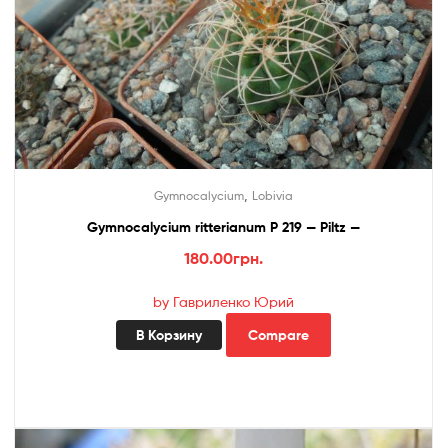
,
Gymnocalycium
Lobivia
Gymnocalycium ritterianum P 219 — Piltz —
180.00
грн.
by Гавриленко Юрий
В Корзину
Compare