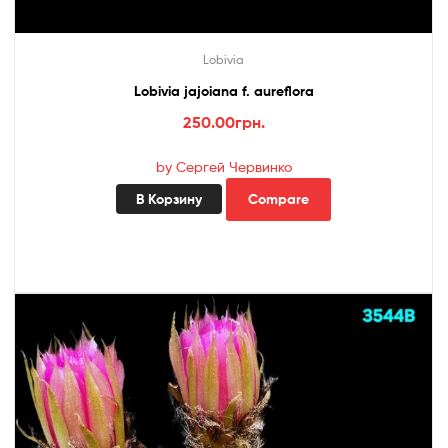
Lobivia
Lobivia jajoiana f. aureflora
250.00
грн.
by Сергей Червинко
В Корзину
Compare