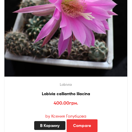
Lobivia
Lobivia calliantho lilacina
400.00
грн.
by Ксения Голубцова
В Корзину
Compare