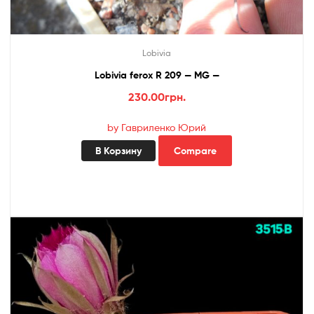
Lobivia
Lobivia ferox R 209 — MG —
230.00
грн.
by Гавриленко Юрий
В Корзину
Compare