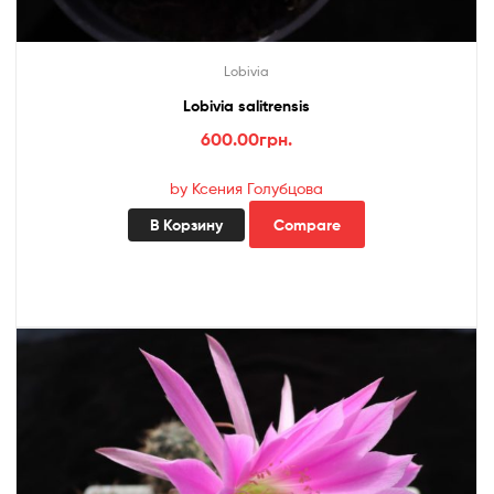
Lobivia
Lobivia salitrensis
600.00
грн.
by Ксения Голубцова
В Корзину
Compare