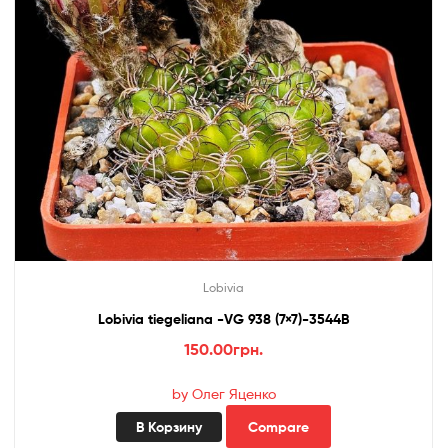
Lobivia
Lobivia tiegeliana -VG 938 (7×7)-3544B
150.00
грн.
by Олег Яценко
В Корзину
Compare