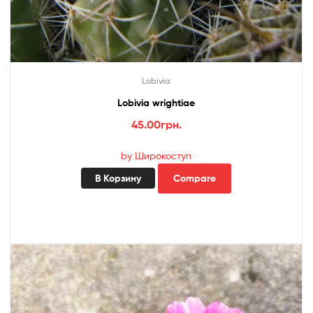
Lobivia
Lobivia wrightiae
45.00
грн.
by Широкоступ
В Корзину
Compare