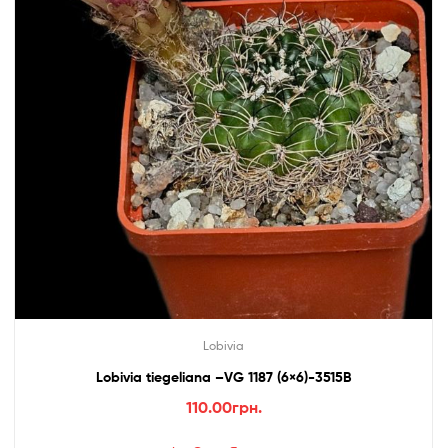
Lobivia
Lobivia tiegeliana –VG 1187 (6×6)-3515B
110.00
грн.