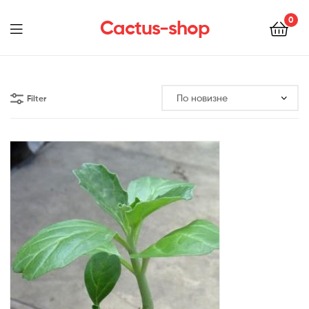
0
Cactus-shop
Menu
Filter