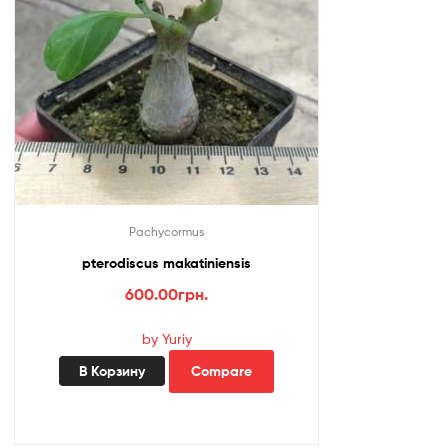
Pachycormus
pterodiscus makatiniensis
600.00
грн.
by Yuriy
В Корзину
Compare