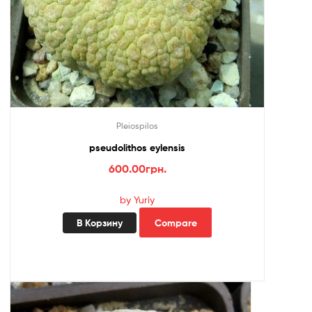
Pleiospilos
pseudolithos eylensis
600.00
грн.
by Yuriy
В Корзину
Compare