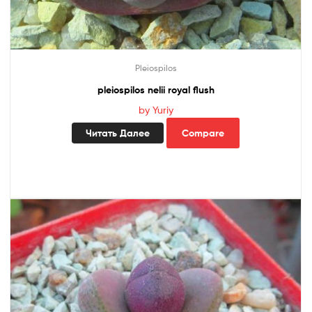
Pleiospilos
pleiospilos nelii royal flush
by Yuriy
Читать Далее
Compare