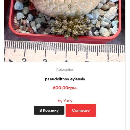
Pleiospilos
pseudolithos eylensis
600.00
грн.
by Yuriy
В Корзину
Compare