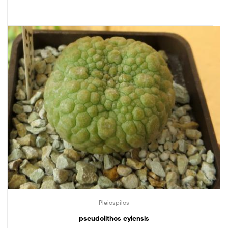
Pleiospilos
pseudolithos eylensis