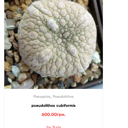
,
Pleiospilos
Pseudolithos
pseudolithos cubiformis
600.00
грн.
by Yuriy