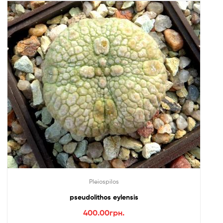
Pleiospilos
pseudolithos eylensis
400.00
грн.