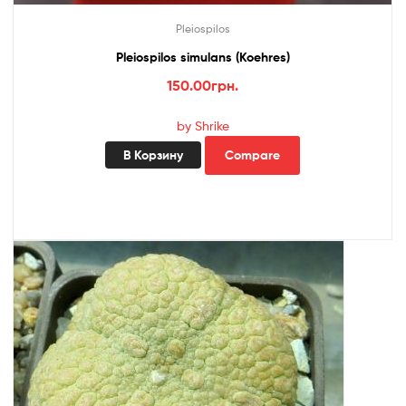
Pleiospilos
Pleiospilos simulans (Koehres)
150.00
грн.
by Shrike
В Корзину
Compare