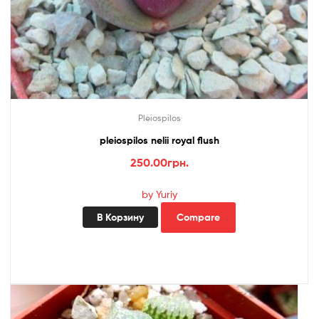
Pleiospilos
pleiospilos nelii royal flush
250.00
грн.
by Yuriy
В Корзину
Compare