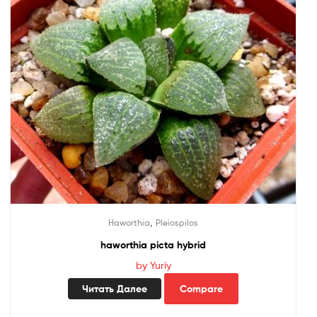
,
Haworthia
Pleiospilos
haworthia picta hybrid
by Yuriy
Читать Далее
Compare