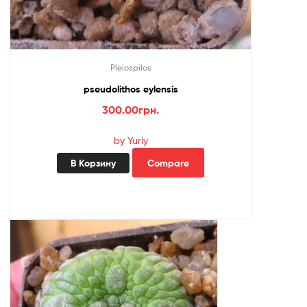
Pleiospilos
pseudolithos eylensis
300.00
грн.
by Yuriy
В Корзину
Compare