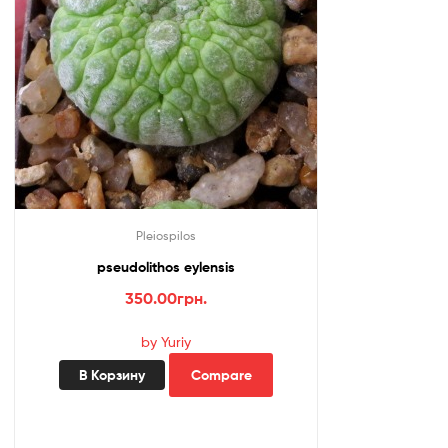
Pleiospilos
pseudolithos eylensis
350.00
грн.
by Yuriy
В Корзину
Compare