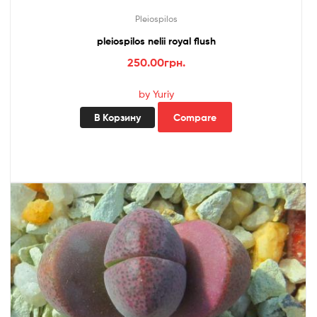
Pleiospilos
pleiospilos nelii royal flush
250.00
грн.
by Yuriy
В Корзину
Compare