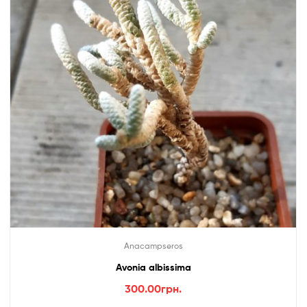
Anacampseros
Avonia albissima
300.00
грн.