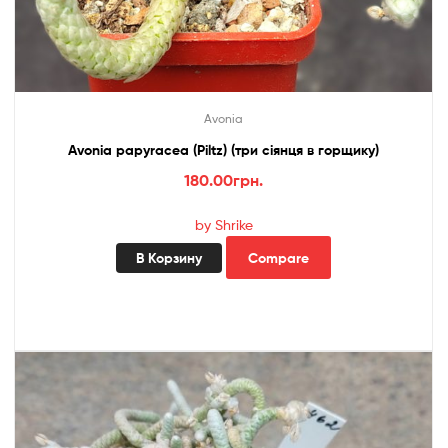
Avonia
Avonia papyracea (Piltz) (три сіянця в горщику)
180.00
грн.
by Shrike
В Корзину
Compare