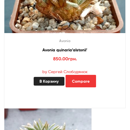
Avonia
Avonia quinaria’alstonii’
850.00
грн.
by Сергей Слободянюк
В Корзину
Compare