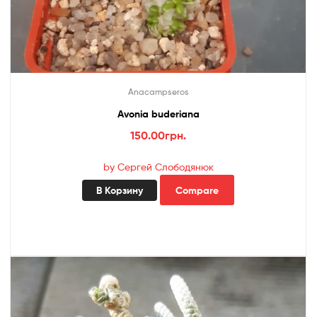
Anacampseros
Avonia buderiana
150.00
грн.
by Сергей Слободянюк
В Корзину
Compare