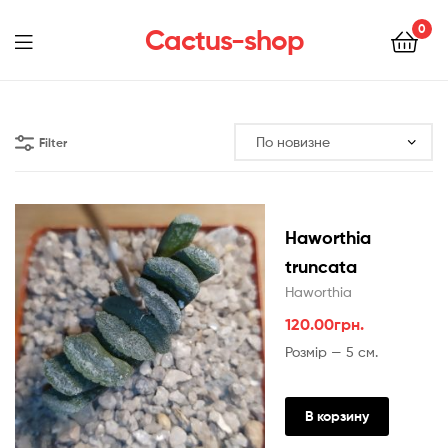
0
Cactus-shop
Menu
Filter
Haworthia
truncata
Haworthia
120.00
грн.
Розмір — 5 см.
В корзину