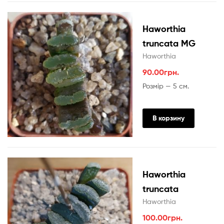
Haworthia
truncata MG
Haworthia
90.00
грн.
Розмір — 5 см.
В корзину
Haworthia
truncata
Haworthia
100.00
грн.