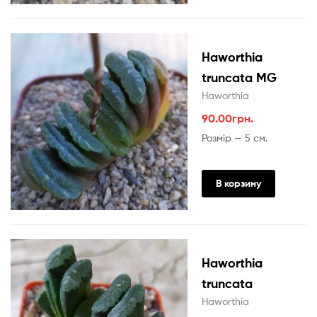
Haworthia
truncata MG
Haworthia
90.00
грн.
Розмір — 5 см.
В корзину
Haworthia
truncata
Haworthia