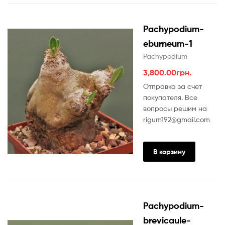
Pachypodium-
eburneum-1
Pachypodium
3,800.00
грн.
Отправка за счет
покупателя. Все
вопросы решим на
rigum192@gmail.com
В корзину
Pachypodium-
brevicaule-