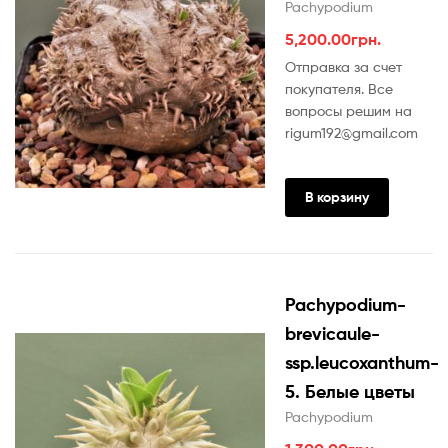
Pachypodium
5,200.00
грн.
Отправка за счет
покупателя. Все
вопросы решим на
rigum192@gmail.com
В корзину
Pachypodium-
brevicaule-
ssp.leucoxanthum-
5. Белые цветы
Pachypodium