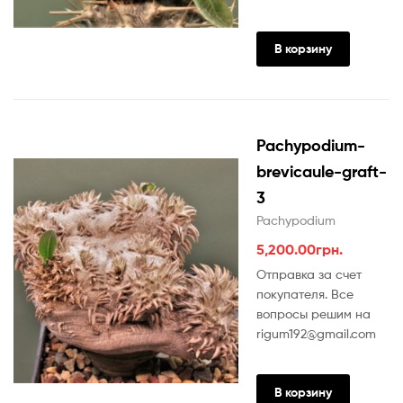
В корзину
Pachypodium-
brevicaule-graft-
3
Pachypodium
5,200.00
грн.
Отправка за счет
покупателя. Все
вопросы решим на
rigum192@gmail.com
В корзину