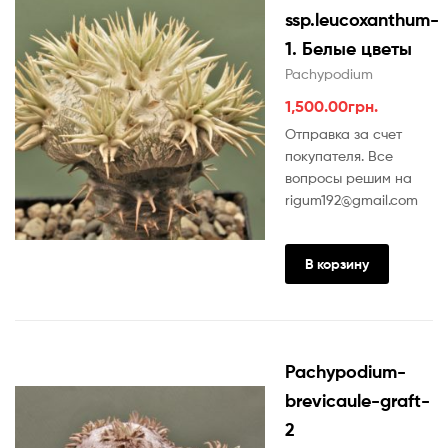
ssp.leucoxanthum-
1. Белые цветы
Pachypodium
1,500.00
грн.
Отправка за счет
покупателя. Все
вопросы решим на
rigum192@gmail.com
В корзину
Pachypodium-
brevicaule-graft-
2