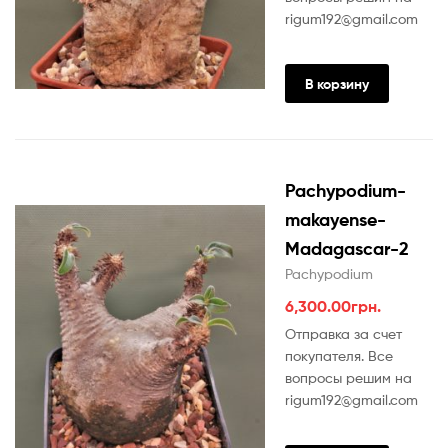
rigum192@gmail.com
В корзину
Pachypodium-
makayense-
Madagascar-2
Pachypodium
6,300.00
грн.
Отправка за счет
покупателя. Все
вопросы решим на
rigum192@gmail.com