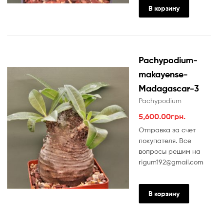
В корзину
Pachypodium-
makayense-
Madagascar-3
Pachypodium
5,600.00
грн.
Отправка за счет
покупателя. Все
вопросы решим на
rigum192@gmail.com
В корзину