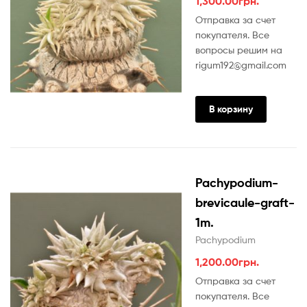
1,300.00
грн.
Отправка за счет
покупателя. Все
вопросы решим на
rigum192@gmail.com
В корзину
Pachypodium-
brevicaule-graft-
1m.
Pachypodium
1,200.00
грн.
Отправка за счет
покупателя. Все