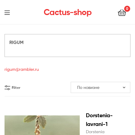
0
Cactus-shop
Menu
RIGUM
rigum@rambler.ru
Filter
Dorstenia-
lavrani-1
Dorstenia