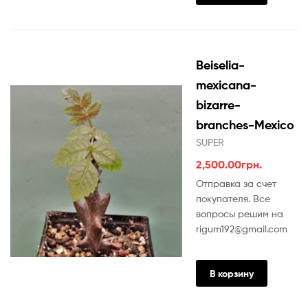
Beiselia-
mexicana-
bizarre-
branches-Mexico
SUPER
2,500.00
грн.
Отправка за счет
покупателя. Все
вопросы решим на
rigum192@gmail.com
В корзину