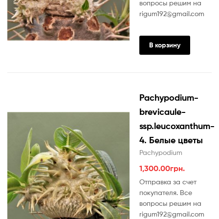
вопросы решим на
rigum192@gmail.com
В корзину
Pachypodium-
brevicaule-
ssp.leucoxanthum-
4. Белые цветы
Pachypodium
1,300.00
грн.
Отправка за счет
покупателя. Все
вопросы решим на
rigum192@gmail.com