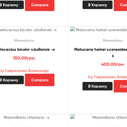
В Корзину
Compare
В Корзину
Co
Mammillaria
Mammillaria
locactus bicolor v.bollansis -s
Matucana hainei v.cereoid
s
150.00
грн.
400.00
грн.
by Гавриленко Александр
by Гавриленко Алек
В Корзину
Compare
В Корзину
Co