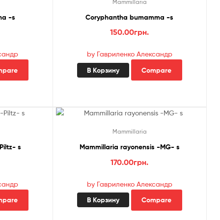
Mammillaria
na -s
Coryphantha bumamma -s
150.00
грн.
сандр
by Гавриленко Александр
mpare
В Корзину
Compare
Mammillaria
iltz- s
Mammillaria rayonensis -MG- s
170.00
грн.
сандр
by Гавриленко Александр
mpare
В Корзину
Compare