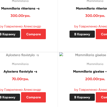
Mammillaria
Mammillaria
Mammillaria ritteriana -s
Mammillaria ritteria
300.00
грн.
300.00
грн.
by Гавриленко Александр
by Гавриленко Алек
В Корзину
Compare
В Корзину
Co
Mammillaria
Mammillaria
Aylostera flavistyla -s
Mammillaria giselae -P
70.00
грн.
200.00
грн.
by Гавриленко Александр
by Гавриленко Алек
В Корзину
Compare
В Корзину
Co