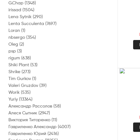
G.Chap
(1348)
irissad
(1504)
Lena Sytnik
(290)
Lenta Succulenta
(7697)
Loran
(1)
nbsergo
(354)
Oleg
(2)
psp
(3)
rigum
(638)
Shiki Plant
(53)
Shrike
(273)
Tim Gurkov
(1)
Valeri Gruzdov
(39)
Worik
(535)
Yuriy
(13364)
Александр Рассолов
(58)
Алеся Сытник
(2947)
Виктория Титоренко
(11)
Гавриленко Александр
(4007)
Гавриленко Юрий
(2416)