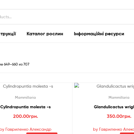
струкції
Каталог рослин
Інформаційні ресурси
Сортировка:
е 649–660 из 707
самые
недавние
Mammillaria
Mammillaria
Cylindropuntia molesta -s
Glandulicactus wrigh
200.00
грн.
350.00
грн.
by Гавриленко Александр
by Гавриленко Алек