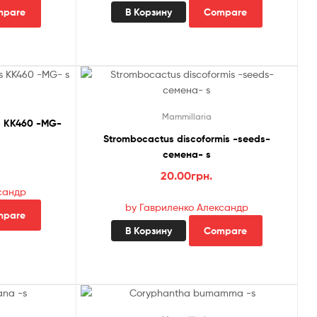
mpare
В Корзину
Compare
Mammillaria
es KK460 -MG-
Strombocactus discoformis -seeds-
семена- s
20.00
грн.
сандр
by Гавриленко Александр
mpare
В Корзину
Compare