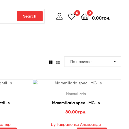
0
0
Search
0.00
грн.
Mammillaria
tii -s
Mammillaria spec.-MG- s
80.00
грн.
сандр
by Гавриленко Александр