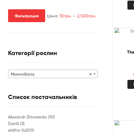
Фильтрация
Цена:
10грн.
—
2,500грн.
Минимальная
Максимальная
цена
цена
The
Категорії рослин
Mammillaria
×
Список постачальників
Alexandr Zhivotenko
(10)
Daniil
(3)
eldifor
(4200)