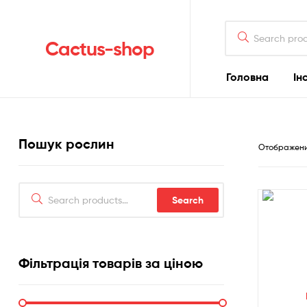
Search
for:
Cactus-shop
Головна
Ін
Пошук рослин
Отображени
Search
Search
for:
Фільтрація товарів за ціною