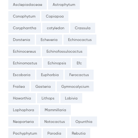
Asclepiadaceae
Astrophytum
Conophytum
Copiapoa
Coryphantha
cotyledon
Crassula
Dorstenia
Echeveria
Echinocactus
Echinocereus
Echinofossulocactus
Echinomastus
Echinopsis
Efc
Escobaria
Euphorbia
Ferocactus
Frailea
Gasteria
Gymnocalycium
Haworthia
Lithops
Lobivia
Lophophora
Mammillaria
Neoporteria
Notocactus
Opunthia
Pachyphytum
Parodia
Rebutia