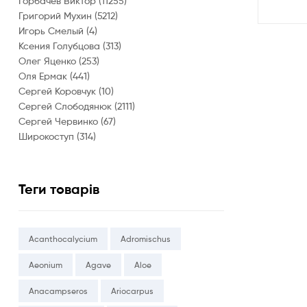
Горбачев Виктор
(11255)
Григорий Мухин
(5212)
Игорь Смелый
(4)
Ксения Голубцова
(313)
Олег Яценко
(253)
Оля Ермак
(441)
Сергей Коровчук
(10)
Сергей Слободянюк
(2111)
Сергей Червинко
(67)
Широкоступ
(314)
Теги товарів
Acanthocalycium
Adromischus
Aeonium
Agave
Aloe
Anacampseros
Ariocarpus