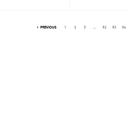
PREVIOUS
1
2
3
…
52
53
54