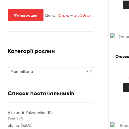
Фильтрация
Цена:
10грн.
—
2,500грн.
Минимальная
Максимальная
цена
цена
Категорії рослин
Oreoce
Mammillaria
×
Список постачальників
Alexandr Zhivotenko
(10)
Daniil
(3)
eldifor
(4200)