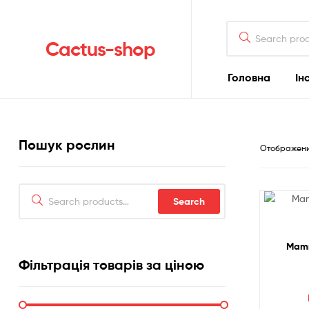
Search
for:
Cactus-shop
Головна
Ін
Пошук рослин
Отображени
Search
Search
for:
Mammi
Фільтрація товарів за ціною