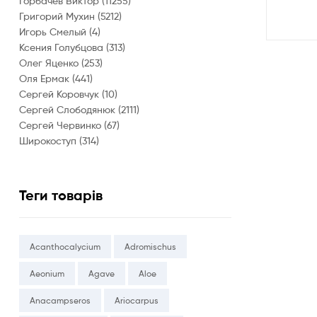
Горбачев Виктор
(11255)
Григорий Мухин
(5212)
Игорь Смелый
(4)
Ксения Голубцова
(313)
Олег Яценко
(253)
Оля Ермак
(441)
Сергей Коровчук
(10)
Сергей Слободянюк
(2111)
Сергей Червинко
(67)
Широкоступ
(314)
Теги товарів
Acanthocalycium
Adromischus
Aeonium
Agave
Aloe
Anacampseros
Ariocarpus