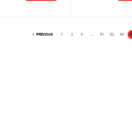
PREVIOUS
1
2
3
…
51
52
53
5