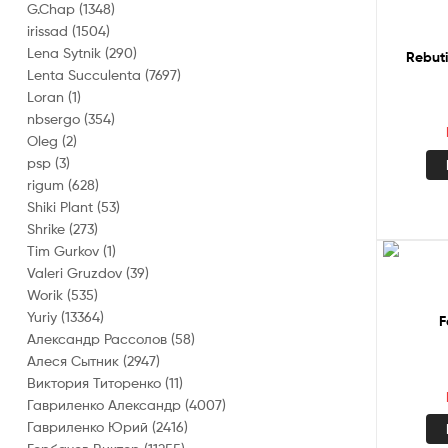
G.Chap
(1348)
irissad
(1504)
Lena Sytnik
(290)
Rebut
Lenta Succulenta
(7697)
Loran
(1)
nbsergo
(354)
Oleg
(2)
psp
(3)
rigum
(628)
Shiki Plant
(53)
Shrike
(273)
Tim Gurkov
(1)
Valeri Gruzdov
(39)
Worik
(535)
Yuriy
(13364)
F
Александр Рассолов
(58)
Алеся Сытник
(2947)
Виктория Титоренко
(11)
Гавриленко Александр
(4007)
Гавриленко Юрий
(2416)