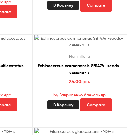
сандр
В Корзину
Compare
mpare
Mammillaria
ulticostatus
Echinocereus carmenensis SB1476 -seeds-
семена- s
25.00
грн.
сандр
by Гавриленко Александр
mpare
В Корзину
Compare