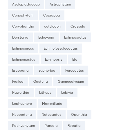
Asclepiadaceae
Astrophytum
Conophytum
Copiapoa
Coryphantha
cotyledon
Crassula
Dorstenia
Echeveria
Echinocactus
Echinocereus
Echinofossulocactus
Echinomastus
Echinopsis
Efc
Escobaria
Euphorbia
Ferocactus
Frailea
Gasteria
Gymnocalycium
Haworthia
Lithops
Lobivia
Lophophora
Mammillaria
Neoporteria
Notocactus
Opunthia
Pachyphytum
Parodia
Rebutia