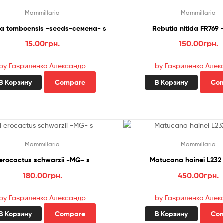
Mammillaria
Mammillaria
ia tomboensis -seeds-семена- s
Rebutia nitida FR769
15.00
грн.
150.00
грн.
by Гавриленко Александр
by Гавриленко Алек
В Корзину
Compare
В Корзину
Co
Mammillaria
Mammillaria
erocactus schwarzii -MG- s
Matucana hainei L232
180.00
грн.
450.00
грн.
by Гавриленко Александр
by Гавриленко Алек
В Корзину
Compare
В Корзину
Co