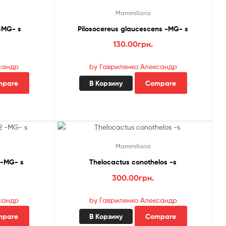
Mammillaria
 -MG- s
Pilosocereus glaucescens -MG- s
130.00
грн.
сандр
by Гавриленко Александр
mpare
В Корзину
Compare
Mammillaria
 -MG- s
Thelocactus conothelos -s
300.00
грн.
сандр
by Гавриленко Александр
mpare
В Корзину
Compare