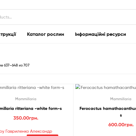
струкції
Каталог рослин
Інформаційні ресурси
Сортировка:
е 637–648 из 707
самые
недавние
Mammillaria
Mammillaria
llaria ritteriana -white form-s
Ferocactus hamathacanthu
s
350.00
грн.
600.00
грн.
by Гавриленко Александр