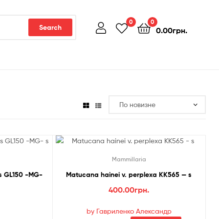
0
0
Search
0.00
грн.
Mammillaria
s GL150 -MG-
Matucana hainei v. perplexa KK565 — s
400.00
грн.
by Гавриленко Александр