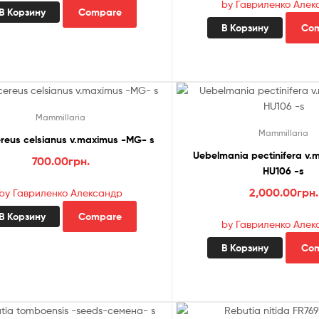
by Гавриленко Алек
В Корзину
Compare
В Корзину
Co
Mammillaria
Mammillaria
reus celsianus v.maximus -MG- s
Uebelmania pectinifera v.m
700.00
грн.
HU106 -s
2,000.00
грн.
by Гавриленко Александр
В Корзину
Compare
by Гавриленко Алек
В Корзину
Co