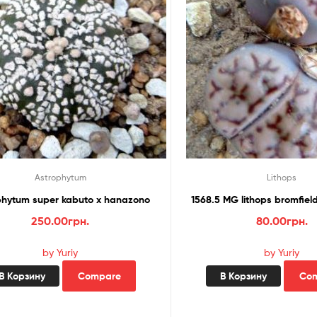
Astrophytum
Lithops
astrophytum super kabuto x hanazono
1568.5 MG lithops bromfieldi
250.00
грн.
80.00
грн.
by Yuriy
by Yuriy
В Корзину
Compare
В Корзину
Co