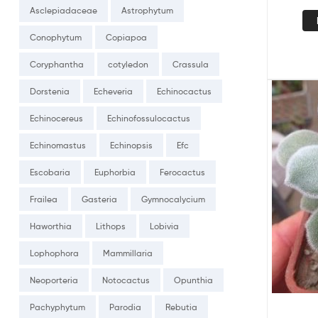
Asclepiadaceae
Astrophytum
Conophytum
Copiapoa
Coryphantha
cotyledon
Crassula
Dorstenia
Echeveria
Echinocactus
Echinocereus
Echinofossulocactus
Echinomastus
Echinopsis
Efc
Escobaria
Euphorbia
Ferocactus
Frailea
Gasteria
Gymnocalycium
Haworthia
Lithops
Lobivia
Lophophora
Mammillaria
Neoporteria
Notocactus
Opunthia
Pachyphytum
Parodia
Rebutia