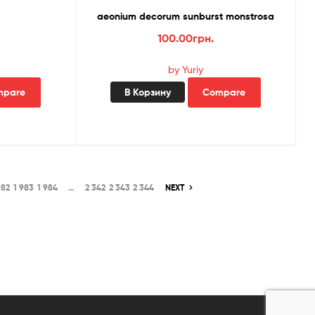
aeonium decorum sunburst monstrosa
100.00
грн.
by Yuriy
mpare
В Корзину
Compare
982
1 983
1 984
…
2 342
2 343
2 344
NEXT