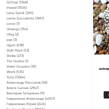
G.Chap
(1348)
irissad
(1504)
Lena Sytnik
(290)
Lenta Succulenta
(7697)
Loran
(1)
nbsergo
(354)
Oleg
(2)
psp
(3)
rigum
(638)
Shiki Plant
(53)
Shrike
(273)
Tim Gurkov
(1)
Valeri Gruzdov
(39)
Worik
(535)
Yuriy
(13364)
Александр Рассолов
(58)
Алеся Сытник
(2947)
Виктория Титоренко
(11)
Гавриленко Александр
(4007)
Гавриленко Юрий
(2416)